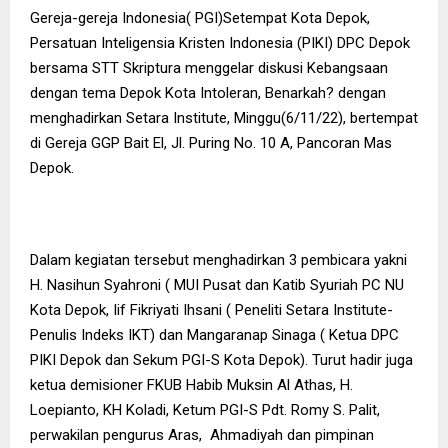
Gereja-gereja Indonesia( PGI)Setempat Kota Depok,
Persatuan Inteligensia Kristen Indonesia (PIKI) DPC Depok
bersama STT Skriptura menggelar diskusi Kebangsaan
dengan tema Depok Kota Intoleran, Benarkah? dengan
menghadirkan Setara Institute, Minggu(6/11/22), bertempat
di Gereja GGP Bait El, Jl. Puring No. 10 A, Pancoran Mas
Depok.
Dalam kegiatan tersebut menghadirkan 3 pembicara yakni
H. Nasihun Syahroni ( MUI Pusat dan Katib Syuriah PC NU
Kota Depok, Iif Fikriyati Ihsani ( Peneliti Setara Institute-
Penulis Indeks IKT) dan Mangaranap Sinaga ( Ketua DPC
PIKI Depok dan Sekum PGI-S Kota Depok). Turut hadir juga
ketua demisioner FKUB Habib Muksin Al Athas, H.
Loepianto, KH Koladi, Ketum PGI-S Pdt. Romy S. Palit,
perwakilan pengurus Aras, Ahmadiyah dan pimpinan