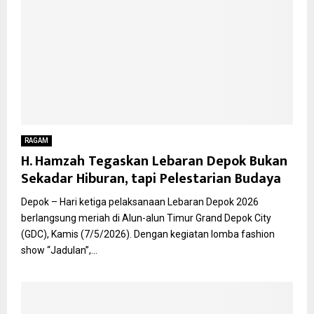
RAGAM
H. Hamzah Tegaskan Lebaran Depok Bukan
Sekadar Hiburan, tapi Pelestarian Budaya
Depok – Hari ketiga pelaksanaan Lebaran Depok 2026
berlangsung meriah di Alun-alun Timur Grand Depok City
(GDC), Kamis (7/5/2026). Dengan kegiatan lomba fashion
show “Jadulan”,...