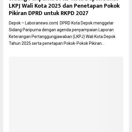
LKPJ Wali Kota 2025 dan Penetapan Pokok
Pikiran DPRD untuk RKPD 2027
Depok – Laboranews.com| DPRD Kota Depok menggelar
Sidang Paripurna dengan agenda penyampaian Laporan
Keterangan Pertanggungjawaban (LKPJ) Wali Kota Depok
Tahun 2025 serta penetapan Pokok-Pokok Pikiran...