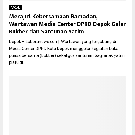
RAGAM
Merajut Kebersamaan Ramadan,
Wartawan Media Center DPRD Depok Gelar
Bukber dan Santunan Yatim
Depok – Laboranews.com| Wartawan yang tergabung di
Media Center DPRD Kota Depok menggelar kegiatan buka
puasa bersama (bukber) sekaligus santunan bagi anak yatim
piatu di...