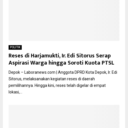
POLITIK
Reses di Harjamukti, Ir. Edi Sitorus Serap
Aspirasi Warga hingga Soroti Kuota PTSL
Depok – Laboranews.com | Anggota DPRD Kota Depok, Ir. Edi
Sitorus, melaksanakan kegiatan reses di daerah
pemilihannya. Hingga kini, reses telah digelar di empat
lokasi,...