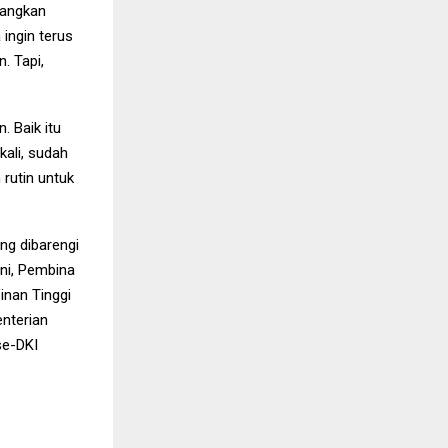
nangkan
 ingin terus
. Tapi,
. Baik itu
ali, sudah
 rutin untuk
ng dibarengi
ini, Pembina
nan Tinggi
nterian
se-DKI