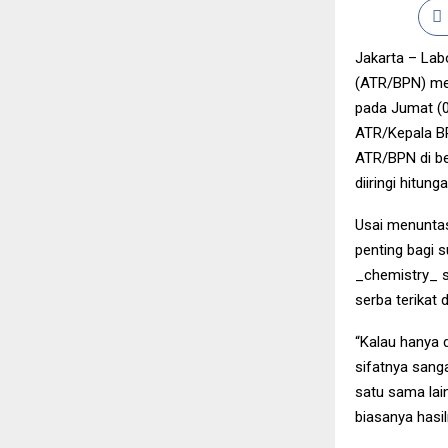
Jakarta – Lab
(ATR/BPN) men
pada Jumat (03
ATR/Kepala BP
ATR/BPN di be
diiringi hitu
Usai menuntas
penting bagi 
_chemistry_ s
serba terikat
“Kalau hanya
sifatnya sanga
satu sama lai
biasanya hasil