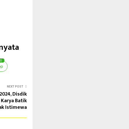
rnyata
0
pp
NEXT POST
2024, Disdik
Karya Batik
ak Istimewa