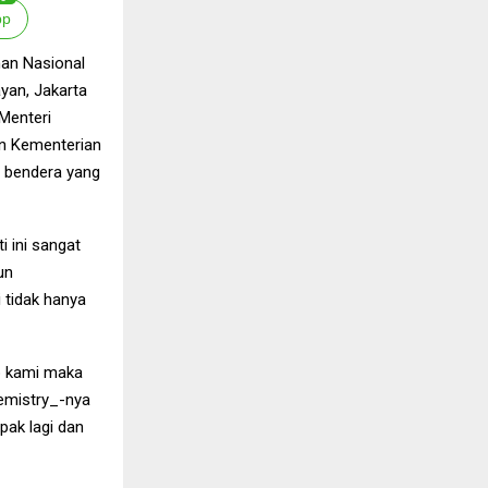
pp
an Nasional
yan, Jakarta
 Menteri
an Kementerian
a bendera yang
 ini sangat
un
 tidak hanya
b kami maka
hemistry_-nya
pak lagi dan