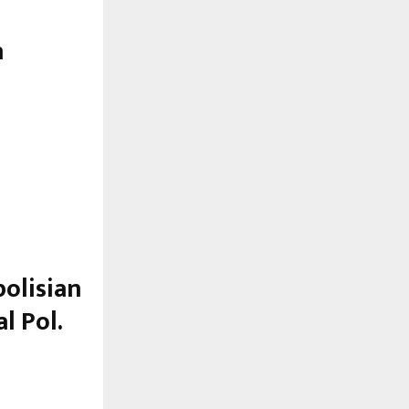
n
olisian
l Pol.