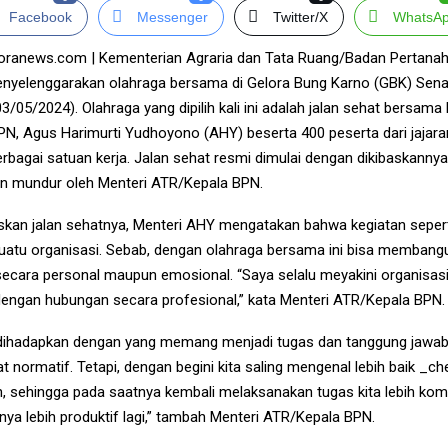
Facebook
Messenger
Twitter/X
WhatsA
oranews.com | Kementerian Agraria dan Tata Ruang/Badan Pertanah
yelenggarakan olahraga bersama di Gelora Bung Karno (GBK) Sena
/05/2024). Olahraga yang dipilih kali ini adalah jalan sehat bersama
N, Agus Harimurti Yudhoyono (AHY) beserta 400 peserta dari jajar
rbagai satuan kerja. Jalan sehat resmi dimulai dengan dikibaskanny
ngan mundur oleh Menteri ATR/Kepala BPN.
kan jalan sehatnya, Menteri AHY mengatakan bahwa kegiatan seperti
suatu organisasi. Sebab, dengan olahraga bersama ini bisa membang
ecara personal maupun emosional. “Saya selalu meyakini organisasi
 dengan hubungan secara profesional,” kata Menteri ATR/Kepala BPN.
 dihadapkan dengan yang memang menjadi tugas dan tanggung jawa
t normatif. Tetapi, dengan begini kita saling mengenal lebih baik _c
n, sehingga pada saatnya kembali melaksanakan tugas kita lebih kom
nya lebih produktif lagi,” tambah Menteri ATR/Kepala BPN.