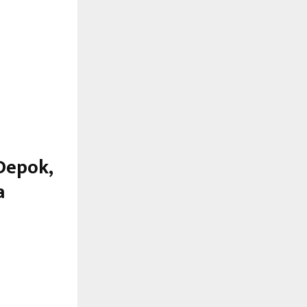
Depok,
a