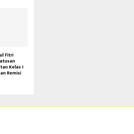
l Fitri
Ratusan
tan Kelas I
an Remisi