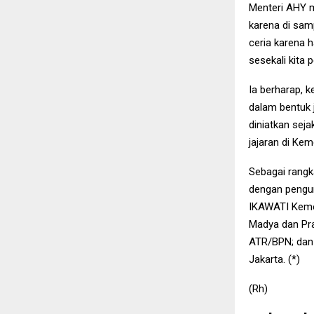
Menteri AHY 
karena di samp
ceria karena h
sesekali kita p
Ia berharap, k
dalam bentuk 
diniatkan sej
jajaran di Ke
Sebagai rangka
dengan pengund
IKAWATI Keme
Madya dan Pr
ATR/BPN; dan 
Jakarta. (*)
(Rh)