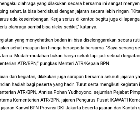
mengaku olahraga yang dilakukan secara bersama ini sangat menye
ing sehat, ia bisa berdiskusi dengan jajaran secara lebih ringan. “Kita
arus ada keseimbangan. Kerja serius di kantor, begitu juga di lapangan
erlu olahraga sambil bisa rileks sedikit,” katanya.
egiatan yang menyehatkan badan ini bisa diselenggarakan secara rutin
jalan sehat maupun lari hingga bersepeda bersama. “Saya senang sek
ak lama. Mudah-mudahan bukan hanya sekali tapi jadi sebuah kegiatan
menterian ATR/BPN,” pungkas Menteri ATR/Kepala BPN.
ian dari kegiatan, dilakukan juga sarapan bersama seluruh jajaran ya
ian hadiah bagi peserta yang hadir. Turut serta mengikuti kegiatan 
nterian ATR/BPN, Annisa Pohan Yudhoyono; sejumlah Pejabat Pimpi
atama Kementerian ATR/BPN; jajaran Pengurus Pusat IKAWATI Keme
jajaran Kanwil BPN Provinsi DKI Jakarta beserta jajaran dari Kantah 