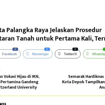
a Palangka Raya Jelaskan Prosedur
aran Tanah untuk Pertama Kali, Te
0
0
0
Facebook
Messenger
Twitter/X
WhatsA
T
Vokasi Hijau di IKN,
Semarak Hardiknas 
s Pertamina Gandeng
Kota Depok Tampilkan 
tzerland University
An
NNYA